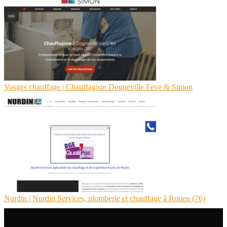
Vosges chauffage | Chauffa­giste Dogneville Feve & Simon
Nurdin | Nurdin Services, plomberie et chauffage à Rouen (76)