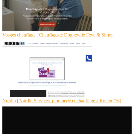
Vosges chauffage | Chauffa­giste Dogneville Feve & Simon
Nurdin | Nurdin Services, plomberie et chauffage à Rouen (76)