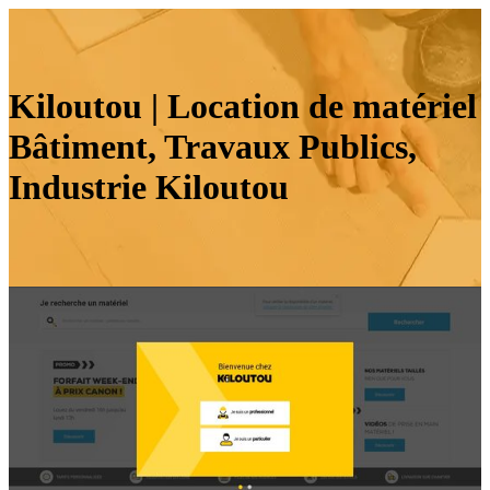
Kiloutou | Location de matériel
Bâtiment, Travaux Publics,
Industrie Kiloutou